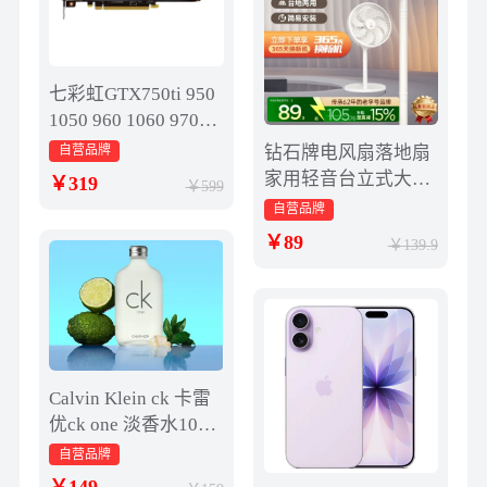
七彩虹GTX750ti 950
1050 960 1060 970台
式机吃鸡游戏显卡2g
自营品牌
钻石牌电风扇落地扇
4g
家用轻音台立式大风
319
599
力七叶电扇宿舍小型
自营品牌
强力BY
89
139.9
Calvin Klein ck 卡雷
优ck one 淡香水100m
l 清新柑橘调
自营品牌