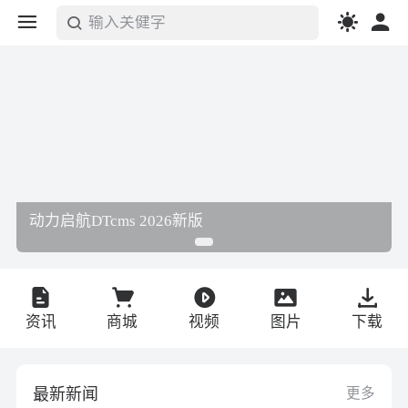
输入关健字
搜索
动力启航DTcms 2026新版
资讯
商城
视频
图片
下载
最新新闻
更多