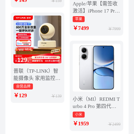
149
159
Apple/苹果【需签收
激活】iPhone 17 Pro
256GB 银色 支持移动
苹果
联通电信5G 双卡双
7499
7999
待
普联（TP-LINK）智
能摄像头 家用监控器
360度夜视全景 无线
自营品牌
网络手机远程可对话
129
139
小米（MI）REDMI T
宝宝宠物室内安防监
urbo 4 Pro 第四代骁
控 IPC43AW全彩
龙8s 7550mAh长续航
小米
16GB+512GB 白色 小
1959
2499
米红米5G手机