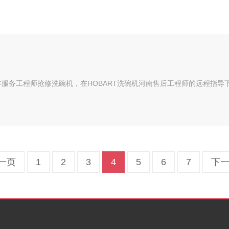
排服务工程师抢修洗碗机，在HOBART洗碗机河南售后工程师的远程指导
一页
1
2
3
4
5
6
7
下